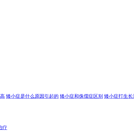
高
矮小症是什么原因引起的
矮小症和侏儒症区别
矮小症打生长
治疗