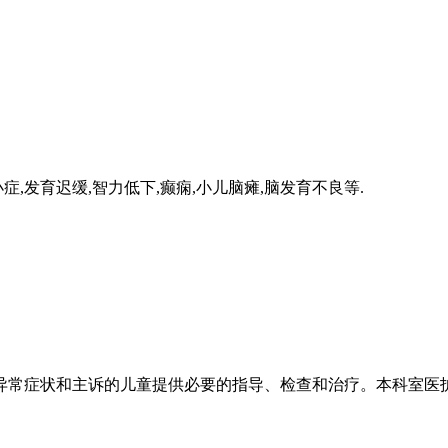
小症,发育迟缓,智力低下,癫痫,小儿脑瘫,脑发育不良等.
异常症状和主诉的儿童提供必要的指导、检查和治疗。本科室医