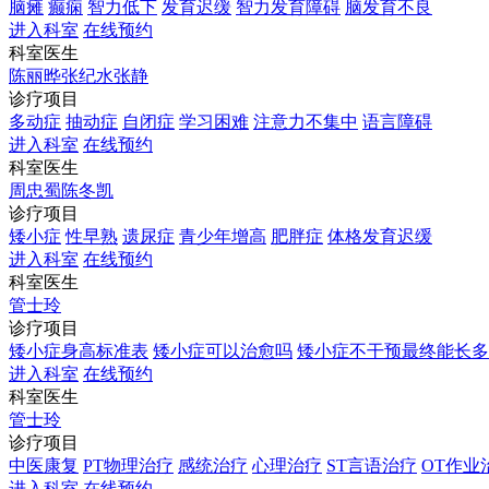
脑瘫
癫痫
智力低下
发育迟缓
智力发育障碍
脑发育不良
进入科室
在线预约
科室医生
陈丽晔
张纪水
张静
诊疗项目
多动症
抽动症
自闭症
学习困难
注意力不集中
语言障碍
进入科室
在线预约
科室医生
周忠蜀
陈冬凯
诊疗项目
矮小症
性早熟
遗尿症
青少年增高
肥胖症
体格发育迟缓
进入科室
在线预约
科室医生
管士玲
诊疗项目
矮小症身高标准表
矮小症可以治愈吗
矮小症不干预最终能长多
进入科室
在线预约
科室医生
管士玲
诊疗项目
中医康复
PT物理治疗
感统治疗
心理治疗
ST言语治疗
OT作业
进入科室
在线预约