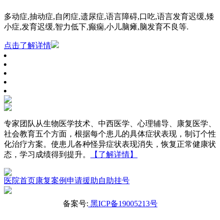
多动症,抽动症,自闭症,遗尿症,语言障碍,口吃,语言发育迟缓,矮
小症,发育迟缓,智力低下,癫痫,小儿脑瘫,脑发育不良等.
点击了解详情
专家团队从生物医学技术、中西医学、心理辅导、康复医学、
社会教育五个方面，根据每个患儿的具体症状表现，制订个性
化治疗方案。使患儿各种怪异症状表现消失，恢复正常健康状
态，学习成绩得到提升。
【了解详情】
医院首页
康复案例
申请援助
自助挂号
备案号:
黑ICP备19005213号