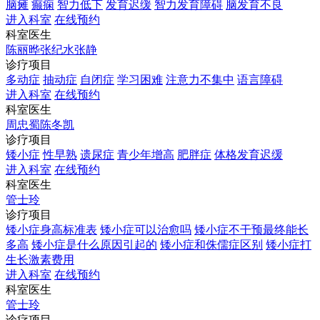
脑瘫
癫痫
智力低下
发育迟缓
智力发育障碍
脑发育不良
进入科室
在线预约
科室医生
陈丽晔
张纪水
张静
诊疗项目
多动症
抽动症
自闭症
学习困难
注意力不集中
语言障碍
进入科室
在线预约
科室医生
周忠蜀
陈冬凯
诊疗项目
矮小症
性早熟
遗尿症
青少年增高
肥胖症
体格发育迟缓
进入科室
在线预约
科室医生
管士玲
诊疗项目
矮小症身高标准表
矮小症可以治愈吗
矮小症不干预最终能长
多高
矮小症是什么原因引起的
矮小症和侏儒症区别
矮小症打
生长激素费用
进入科室
在线预约
科室医生
管士玲
诊疗项目