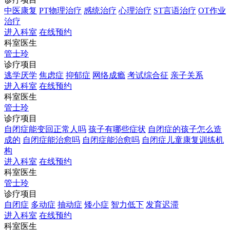
中医康复
PT物理治疗
感统治疗
心理治疗
ST言语治疗
OT作业
治疗
进入科室
在线预约
科室医生
管士玲
诊疗项目
逃学厌学
焦虑症
抑郁症
网络成瘾
考试综合征
亲子关系
进入科室
在线预约
科室医生
管士玲
诊疗项目
自闭症能变回正常人吗
孩子有哪些症状
自闭症的孩子怎么造
成的
自闭症能治愈吗
自闭症能治愈吗
自闭症儿童康复训练机
构
进入科室
在线预约
科室医生
管士玲
诊疗项目
自闭症
多动症
抽动症
矮小症
智力低下
发育迟滞
进入科室
在线预约
科室医生