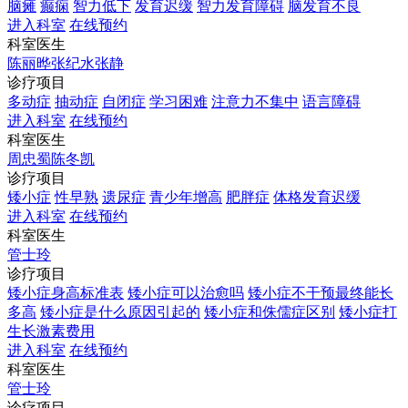
脑瘫
癫痫
智力低下
发育迟缓
智力发育障碍
脑发育不良
进入科室
在线预约
科室医生
陈丽晔
张纪水
张静
诊疗项目
多动症
抽动症
自闭症
学习困难
注意力不集中
语言障碍
进入科室
在线预约
科室医生
周忠蜀
陈冬凯
诊疗项目
矮小症
性早熟
遗尿症
青少年增高
肥胖症
体格发育迟缓
进入科室
在线预约
科室医生
管士玲
诊疗项目
矮小症身高标准表
矮小症可以治愈吗
矮小症不干预最终能长
多高
矮小症是什么原因引起的
矮小症和侏儒症区别
矮小症打
生长激素费用
进入科室
在线预约
科室医生
管士玲
诊疗项目