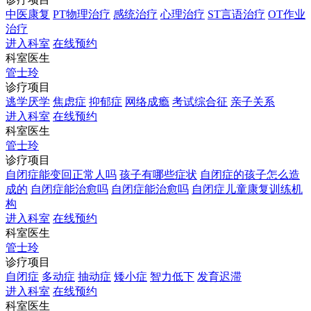
中医康复
PT物理治疗
感统治疗
心理治疗
ST言语治疗
OT作业
治疗
进入科室
在线预约
科室医生
管士玲
诊疗项目
逃学厌学
焦虑症
抑郁症
网络成瘾
考试综合征
亲子关系
进入科室
在线预约
科室医生
管士玲
诊疗项目
自闭症能变回正常人吗
孩子有哪些症状
自闭症的孩子怎么造
成的
自闭症能治愈吗
自闭症能治愈吗
自闭症儿童康复训练机
构
进入科室
在线预约
科室医生
管士玲
诊疗项目
自闭症
多动症
抽动症
矮小症
智力低下
发育迟滞
进入科室
在线预约
科室医生