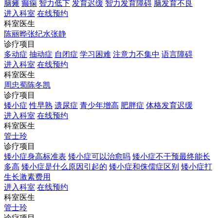
脑瘫
癫痫
智力低下
发育迟缓
智力发育障碍
脑发育不良
进入科室
在线预约
科室医生
陈丽晔
张纪水
张静
诊疗项目
多动症
抽动症
自闭症
学习困难
注意力不集中
语言障碍
进入科室
在线预约
科室医生
周忠蜀
陈冬凯
诊疗项目
矮小症
性早熟
遗尿症
青少年增高
肥胖症
体格发育迟缓
进入科室
在线预约
科室医生
管士玲
诊疗项目
矮小症身高标准表
矮小症可以治愈吗
矮小症不干预最终能长
多高
矮小症是什么原因引起的
矮小症和侏儒症区别
矮小症打
生长激素费用
进入科室
在线预约
科室医生
管士玲
诊疗项目