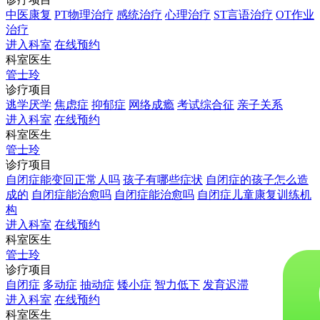
中医康复
PT物理治疗
感统治疗
心理治疗
ST言语治疗
OT作业
治疗
进入科室
在线预约
科室医生
管士玲
诊疗项目
逃学厌学
焦虑症
抑郁症
网络成瘾
考试综合征
亲子关系
进入科室
在线预约
科室医生
管士玲
诊疗项目
自闭症能变回正常人吗
孩子有哪些症状
自闭症的孩子怎么造
成的
自闭症能治愈吗
自闭症能治愈吗
自闭症儿童康复训练机
构
进入科室
在线预约
科室医生
管士玲
诊疗项目
自闭症
多动症
抽动症
矮小症
智力低下
发育迟滞
进入科室
在线预约
科室医生